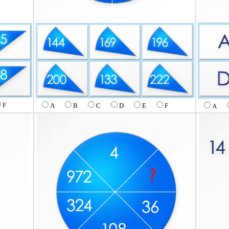
F
A
B
C
D
E
F
A