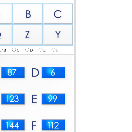
B
C
D
E
F