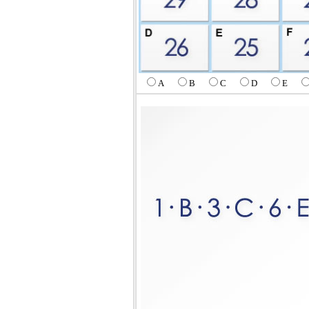
A
B
C
D
E