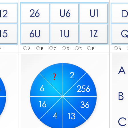
A
B
C
D
E
F
A
F