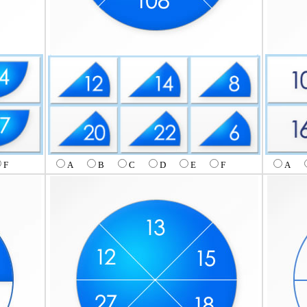
F
A
A
B
C
D
E
F