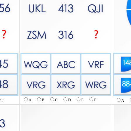
A
B
C
D
E
F
F
A