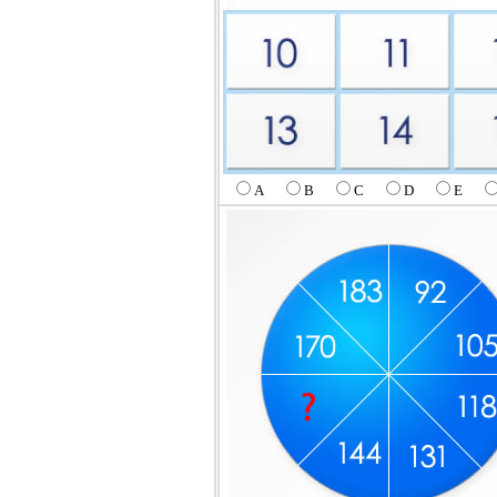
A
B
C
D
E