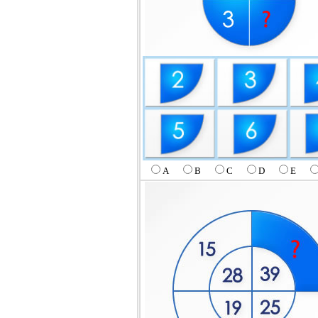
A
B
C
D
E