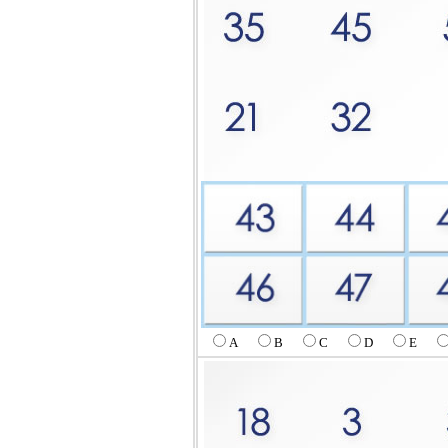
A
B
C
D
E