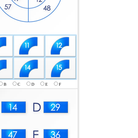
B
C
D
E
F