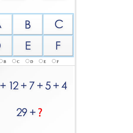
B
C
D
E
F