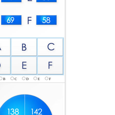
B
C
D
E
F