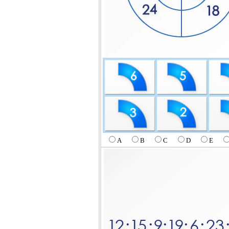
A
B
C
D
E