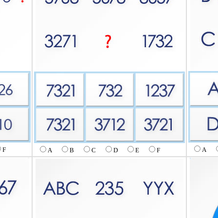
F
A
A
B
C
D
E
F