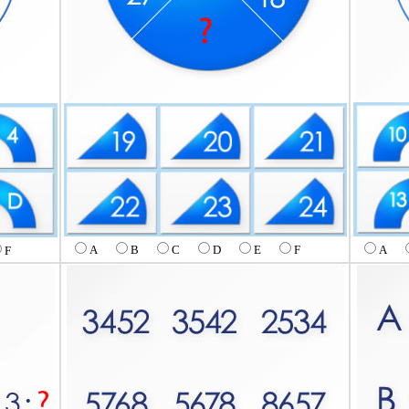
A
A
B
C
D
E
F
F