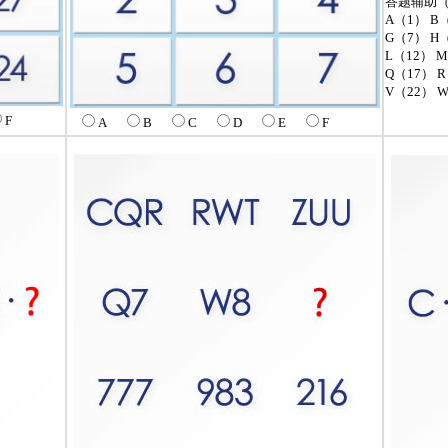
答题辅助
A（1） B
G（7） H（
L（12） M
Q（17） R
V（22） W
F
A
B
C
D
E
F