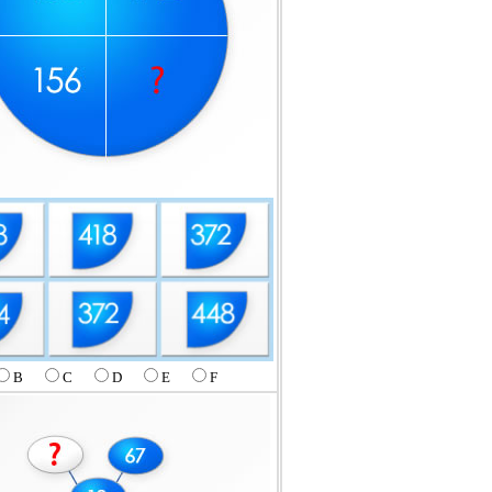
B
C
D
E
F