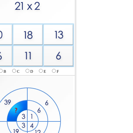
B
C
D
E
F