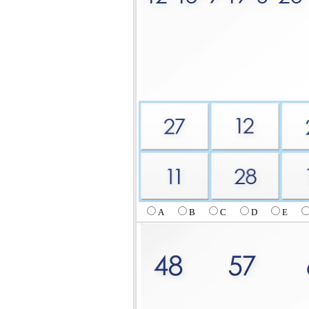
A
B
C
D
E