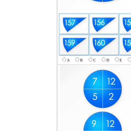
A
B
C
D
E