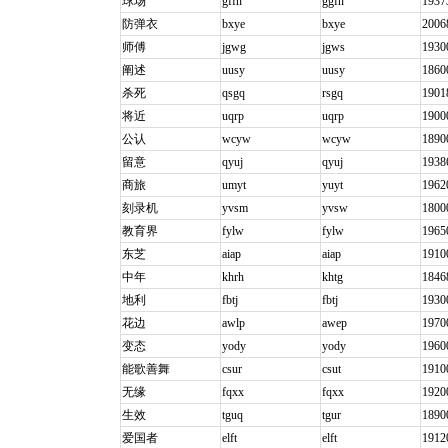
球场
gffn
ggfn
1937
防弹衣
bxye
bxye
2006
师傅
jgwg
jgws
1930
阐述
uusy
uusy
1860
杀死
qsgq
rsgq
1901
将近
uqrp
uqrp
1900
公认
wcyw
wcyw
1890
留意
qyuj
qyuj
1938
商旅
umyt
yuyt
1962
刻录机
yvsm
yvsw
1800
教育界
fylw
fylw
1965
东芝
aiap
aiap
1910
中年
khrh
khtg
1846
地利
fbtj
fbtj
1930
花边
awlp
awep
1970
变态
yody
yody
1960
能歌善舞
csur
csut
1910
无缘
fqxx
fqxx
1920
生效
tguq
tgur
1890
爱国者
elft
elft
1912