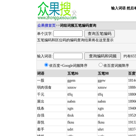
输入词语 然后
众果搜首页
>>
词组词频五笔编码查询
单个汉字:
五笔编码和区位码的编码查询结果将在这里显示
输入词语:
约有65
依百度+Google词频降序
依百度词频降序
词语
五笔86
五笔98
百度
一股
ggem
ggew
1814
弱肉强食
xmxw
xmxw
1888
千元
tffq
tffq
1880
展出
nabm
nabm
1896
线条
xgts
xgts
1940
自强
thxk
thxk
1952
喜悦
fknu
fknu
1913
着手
udrt
uhrt
1837