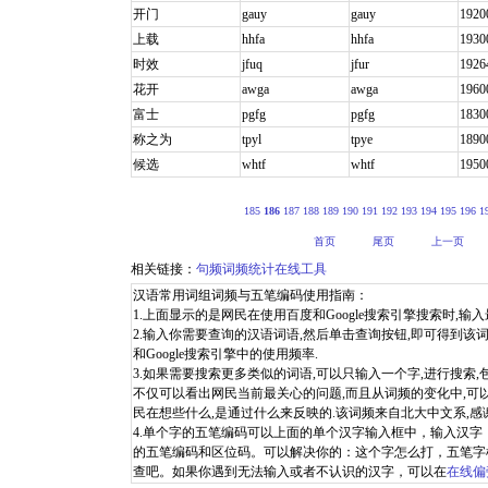
开门
gauy
gauy
1920
上载
hhfa
hhfa
1930
时效
jfuq
jfur
1926
花开
awga
awga
1960
富士
pgfg
pgfg
1830
称之为
tpyl
tpye
1890
候选
whtf
whtf
1950
185
186
187
188
189
190
191
192
193
194
195
196
1
首页
尾页
上一页
相关链接：
句频词频统计在线工具
汉语常用词组词频与五笔编码使用指南：
1.上面显示的是网民在使用百度和Google搜索引擎搜索时,输入最
2.输入你需要查询的汉语词语,然后单击查询按钮,即可得到该词
和Google搜索引擎中的使用频率.
3.如果需要搜索更多类似的词语,可以只输入一个字,进行搜索
不仅可以看出网民当前最关心的问题,而且从词频的变化中,可
民在想些什么,是通过什么来反映的.该词频来自北大中文系,感
4.单个字的五笔编码可以上面的单个汉字输入框中，输入汉
的五笔编码和区位码。可以解决你的：这个字怎么打，五笔字
查吧。如果你遇到无法输入或者不认识的汉字，可以在
在线偏