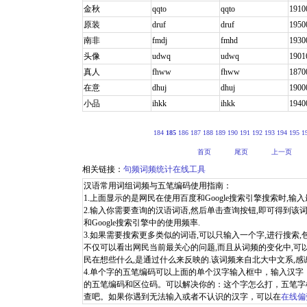
金秋
qqto
qqto
1910
原装
druf
druf
1950
南非
fmdj
fmhd
1930
头像
udwq
udwq
1901
真人
fhww
fhww
1870
在意
dhuj
dhuj
1900
小品
ihkk
ihkk
1940
184
185
186
187
188
189
190
191
192
193
194
195
1
首页
尾页
上一页
相关链接：
句频词频统计在线工具
汉语常用词组词频与五笔编码使用指南：
1.上面显示的是网民在使用百度和Google搜索引擎搜索时,输入最
2.输入你需要查询的汉语词语,然后单击查询按钮,即可得到该词
和Google搜索引擎中的使用频率.
3.如果需要搜索更多类似的词语,可以只输入一个字,进行搜索
不仅可以看出网民当前最关心的问题,而且从词频的变化中,可
民在想些什么,是通过什么来反映的.该词频来自北大中文系,感
4.单个字的五笔编码可以上面的单个汉字输入框中，输入汉
的五笔编码和区位码。可以解决你的：这个字怎么打，五笔字
查吧。如果你遇到无法输入或者不认识的汉字，可以在
在线偏