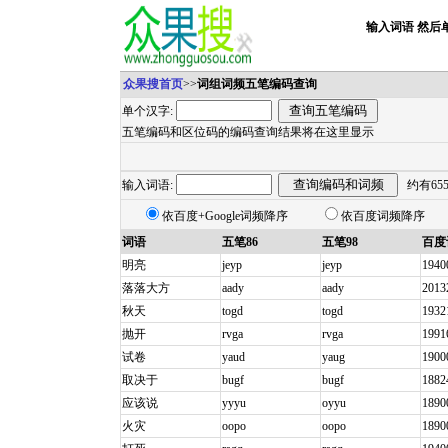
输入词语 然后
众果搜首页
>>
词组词频五笔编码查询
单个汉字:
五笔编码和区位码的编码查询结果将在这里显示
输入词语:
约有65
依百度+Google词频降序
依百度词频降序
词语
五笔86
五笔98
百度
明亮
jeyp
jeyp
1940
落落大方
aady
aady
2013
秋天
togd
togd
1932
抛开
rvga
rvga
1991
试卷
yaud
yaug
1900
取决于
bugf
bugf
1882
应该说
yyyu
oyyu
1890
火灾
oopo
oopo
1890