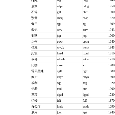
打死
rsgq
rsgq
1940
居家
ndpe
ndpg
1950
不等
gitf
dhtf
1900
预警
cbaq
cnaq
1870
昔日
ajjj
ajjj
1899
散热
aerv
aerv
1943
监狱
jtqt
jtqt
1900
之作
ppwt
ppwt
1940
信赖
wygk
wysk
1941
此项
hxad
hxad
1810
保修
wkwh
wkwh
1910
比拼
xxru
xxru
1980
昏天黑地
qglf
qglf
1880
账户
mtyn
mtyn
1890
获利
aqtj
aqtj
1920
笑着
ttud
ttuh
1900
三项
dgad
dgad
1780
运转
fclf
fclf
1870
办公厅
lwds
ewds
1690
易用
jqet
jqet
1940