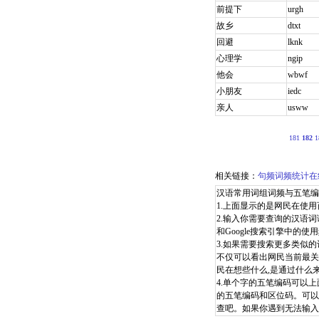
前提下
urgh
故乡
dtxt
回避
lknk
心理学
ngip
他会
wbwf
小朋友
iedc
亲人
usww
181
182
1
相关链接：
句频词频统计在
汉语常用词组词频与五笔编
1.上面显示的是网民在使用百
2.输入你需要查询的汉语词
和Google搜索引擎中的使用
3.如果需要搜索更多类似的
不仅可以看出网民当前最关
民在想些什么,是通过什么
4.单个字的五笔编码可以
的五笔编码和区位码。可以
查吧。如果你遇到无法输入