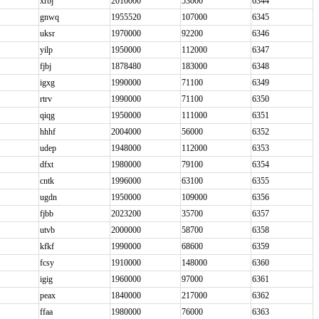
xrbj
2010000
53000
6344
gnwq
1955520
107000
6345
uksr
1970000
92200
6346
yilp
1950000
112000
6347
fjbj
1878480
183000
6348
igxg
1990000
71100
6349
rtrv
1990000
71100
6350
qiqg
1950000
111000
6351
hhhf
2004000
56000
6352
udep
1948000
112000
6353
dfxt
1980000
79100
6354
cntk
1996000
63100
6355
ugdn
1950000
109000
6356
fjbb
2023200
35700
6357
utvb
2000000
58700
6358
kfkf
1990000
68600
6359
fcsy
1910000
148000
6360
igig
1960000
97000
6361
peax
1840000
217000
6362
ffaa
1980000
76000
6363