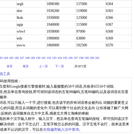
urgh
1898380
157000
6364
dtxt
1936200
119000
6365
lknk
1930000
125000
6366
ngip
1940000
115000
6367
wbwf
1958000
97000
6368
iedc
1990000
63800
6369
usww
1860000
192500
6370
83
184
185
186
187
188
189
190
191
192
193
194
195
196
197
198
199
200
201
首页
尾页
上一页
下一页
共1871页
线工具
码使用指南：
度和Google搜索引擎搜索时,输入最频繁的50个词语,共收录65516个词组.
语,然后单击查询按钮,即可得到该词语的五笔98编码,五笔86编码,以及该词语在百度
频率.
词语,可以只输入一个字,进行搜索,包含该字的所有词语将会被列出.词频的重要意义
心的问题,而且从词频的变化中,可以看到整个社会的文化走向.让你准确了解广大网
来反映的.该词频来自北大中文系,感谢北大博士海峰的奉献.
上面的单个汉字输入框中，输入汉字，然后单击查询五笔编码按钮，即可找到该汉字
解决你的：这个字怎么打，五笔字根怎么拆的问题。汉字五笔不会打，就来这里来
或者不认识的汉字，可以在
在线偏旁输入法中查询
。