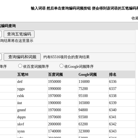
输入词语 然后单击查询编码词频按钮 便会得到该词语的五笔编
收
笔编码查询
询结果将在这里显示
约有65516项符合的查询结果
频降序
依百度词频降序
依Google词频降序
五笔98
百度词频
Google词频
排名
drtf
1950000
116000
6336
yggu
1990000
75200
6337
rxhk
1970000
95100
6338
iiut
1900000
165000
6339
gmmf
1970000
94800
6340
dqqm
1970600
93500
6341
xkvf
2000000
63200
6342
xynn
1740000
323000
6343