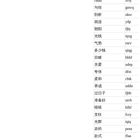
绵阳
xrbj
与你
gnwq
剖析
uksr
就连
yilp
朝阳
fjbj
光线
iqxg
气势
rnrv
多少钱
qiqg
目睹
hhhf
关爱
udep
夸张
dfxt
柔和
cbtk
养成
uddn
过日子
fjbb
准备好
utvb
嘻嘻
kfkf
支柱
fcsy
光辉
iqiq
农药
peax
款式
ffaa