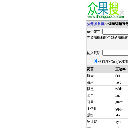
众果搜首页
>>
词组词频五
单个汉字:
五笔编码和区位码的编码查
输入词语:
依百度+Google词
词语
五笔86
原先
drtf
请来
yggo
指点
rxhk
水产
iiut
两周
gmmf
不锈钢
gqqm
强奸
xkvf
统计局
xynn