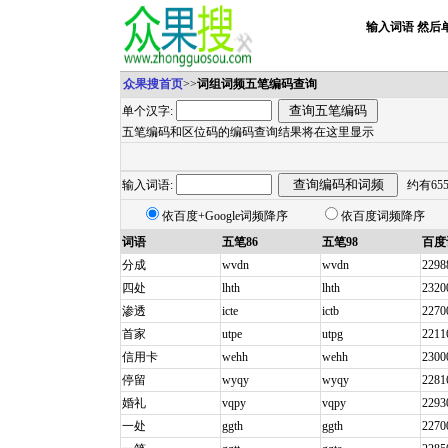
输入词语 然后
众果搜首页
>>
词组词频五笔编码查询
单个汉字:
五笔编码和区位码的编码查询结果将在这里显示
输入词语:
约有65
依百度+Google词频降序
依百度词频降序
词语
五笔86
五笔98
百度
分成
wvdn
wvdn
2298
四处
lhth
lhth
2320
渗透
icte
ictb
2270
首家
utpe
utpg
2211
信用卡
wehh
wehh
2300
停留
wyqy
wyqy
2281
婚礼
vqpy
vqpy
2293
一处
ggth
ggth
2270