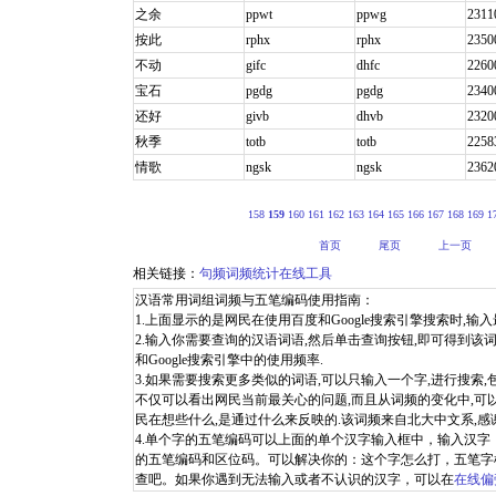
之余
ppwt
ppwg
2311
按此
rphx
rphx
2350
不动
gifc
dhfc
2260
宝石
pgdg
pgdg
2340
还好
givb
dhvb
2320
秋季
totb
totb
2258
情歌
ngsk
ngsk
2362
158
159
160
161
162
163
164
165
166
167
168
169
1
首页
尾页
上一页
相关链接：
句频词频统计在线工具
汉语常用词组词频与五笔编码使用指南：
1.上面显示的是网民在使用百度和Google搜索引擎搜索时,输入最
2.输入你需要查询的汉语词语,然后单击查询按钮,即可得到该词
和Google搜索引擎中的使用频率.
3.如果需要搜索更多类似的词语,可以只输入一个字,进行搜索
不仅可以看出网民当前最关心的问题,而且从词频的变化中,可
民在想些什么,是通过什么来反映的.该词频来自北大中文系,感
4.单个字的五笔编码可以上面的单个汉字输入框中，输入汉
的五笔编码和区位码。可以解决你的：这个字怎么打，五笔字
查吧。如果你遇到无法输入或者不认识的汉字，可以在
在线偏