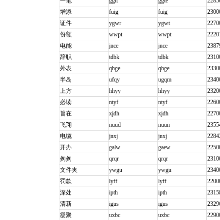
一笔
ggtt
ggte
2285
增添
fuig
fuig
2300
证件
ygwr
ygwt
2270
份额
wwpt
wwpt
2220
电能
jnce
jnce
2387
辞职
tdbk
tdbk
2310
外表
qhge
qhge
2330
半岛
ufqy
ugqm
2340
上方
hhyy
hhyy
2320
必读
ntyf
ntyf
2260
旨在
xjdh
xjdh
2270
飞翔
nuud
nuun
2355
电缆
jnxj
jnxj
2284
开办
galw
gaew
2250
匆匆
qrqr
qrqr
2310
文件夹
ywgu
ywgu
2340
罚款
lyff
lyff
2200
深处
ipth
ipth
2315
清新
igus
igus
2329
凝聚
uxbc
uxbc
2290