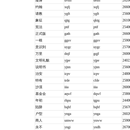
瘦身
uvtm
uetm
2620
约翰
xqfj
xqfj
2660
请教
ygft
ygft
2560
象征
qjtg
qktg
2610
宪法
ptif
ptif
2540
正式版
gath
gath
2660
一根
ggsv
ggsv
2590
意识到
uygc
uygc
2570
万里
dnjf
gqjf
2600
文明礼貌
yjpe
yjpe
2402
说明书
yjnn
yjnn
2560
治安
icpv
icpv
2480
特有
trde
cfde
2580
沙漠
iiia
iiia
2600
基金会
aqwf
dqwf
2586
年初
rhpu
tgpu
2440
陷阱
bqbf
bqbf
2567
户型
ynga
ynga
2602
商人
umww
yuww
2590
永不
yngi
yndh
2670