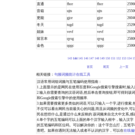
直通
fhce
fhce
2596
音箱
ujts
ujts
2550
更能
gjce
gjce
2604
冬天
tugd
tugd
2529
姐妹
vevf
vevf
2610
留言本
qysg
qysg
2580
金色
qqqc
qqqc
2590
143
144
145
146
147
148
149
150
151
152
153
154
1
首页
尾页
上一页
相关链接：
句频词频统计在线工具
汉语常用词组词频与五笔编码使用指南：
1.上面显示的是网民在使用百度和Google搜索引擎搜索时,输入最
2.输入你需要查询的汉语词语,然后单击查询按钮,即可得到该词
和Google搜索引擎中的使用频率.
3.如果需要搜索更多类似的词语,可以只输入一个字,进行搜索
不仅可以看出网民当前最关心的问题,而且从词频的变化中,可
民在想些什么,是通过什么来反映的.该词频来自北大中文系,感
4.单个字的五笔编码可以上面的单个汉字输入框中，输入汉
的五笔编码和区位码。可以解决你的：这个字怎么打，五笔字
查吧。如果你遇到无法输入或者不认识的汉字，可以在
在线偏