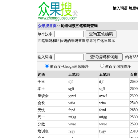
输入词语 然后
众果搜首页
>>
词组词频五笔编码查询
单个汉字:
五笔编码和区位码的编码查询结果将在这里显示
输入词语:
约有65
依百度+Google词频降序
依百度词频降序
词语
五笔86
五笔98
百度
千里
tfjf
tfjf
2630
本土
sgff
sgff
2606
座谈会
yywf
oywf
2390
会长
wfta
wfta
2540
无忧
fqnd
fqnd
2650
周一
mfgg
mfgg
2530
分散
wvae
wvae
2590
培训班
fygy
fygy
2310